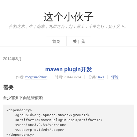
这个小伙子
合抱之木，生于毫末；九层之台，起于累土；千里之行，始于足下。
首页
关于我
2014年6月
maven plugin开发
作者:
zhegexiaohuozi
时间:
2014-06-24
分类:
Java
评论
需要
至少需要下面这些依赖
<dependency>

    <groupId>org.apache.maven</groupId>

    <artifactId>maven-plugin-api</artifactId>

    <version>3.0.3</version>

    <scope>provided</scope>

</dependency>
