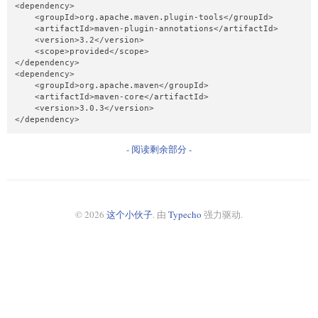
<dependency>

    <groupId>org.apache.maven.plugin-tools</groupId>

    <artifactId>maven-plugin-annotations</artifactId>

    <version>3.2</version>

    <scope>provided</scope>

</dependency>

<dependency>

    <groupId>org.apache.maven</groupId>

    <artifactId>maven-core</artifactId>

    <version>3.0.3</version>

</dependency>
- 阅读剩余部分 -
© 2026
这个小伙子
. 由
Typecho
强力驱动.