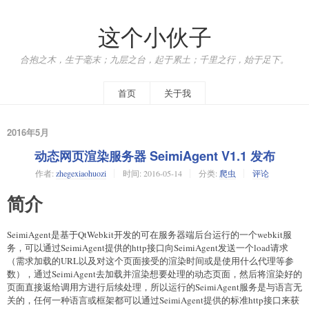
这个小伙子
合抱之木，生于毫末；九层之台，起于累土；千里之行，始于足下。
首页
关于我
2016年5月
动态网页渲染服务器 SeimiAgent V1.1 发布
作者:
zhegexiaohuozi
时间:
2016-05-14
分类:
爬虫
评论
简介
SeimiAgent是基于QtWebkit开发的可在服务器端后台运行的一个webkit服
务，可以通过SeimiAgent提供的http接口向SeimiAgent发送一个load请求
（需求加载的URL以及对这个页面接受的渲染时间或是使用什么代理等参
数），通过SeimiAgent去加载并渲染想要处理的动态页面，然后将渲染好的
页面直接返给调用方进行后续处理，所以运行的SeimiAgent服务是与语言无
关的，任何一种语言或框架都可以通过SeimiAgent提供的标准http接口来获