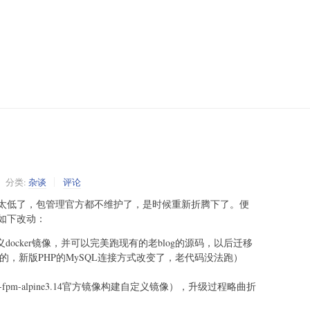
分类:
杂谈
评论
太低了，包管理官方都不维护了，是时候重新折腾下了。便
如下改动：
定义docker镜像，并可以完美跑现有的老blog的源码，以后迁移
X的，新版PHP的MySQL连接方式改变了，老代码没法跑）
于7.4-fpm-alpine3.14官方镜像构建自定义镜像），升级过程略曲折