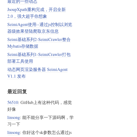
最近的一些动态
JsoupXpath重构完成，开启全新
2.0，强大超乎你想象
SeimiAgent使用--通过js控制以浏览
器级效果登陆爬取京东信息
Seimi基础系列2-SeimiCrawler整合
Mybatis存储数据
Seimi基础系列1-SeimiCrawler打包
部署工具使用
动态网页渲染服务器 SeimiAgent
V1.1 发布
最近回复
56510
: GitHub上有这种代码，感觉
好像
linsong
: 能不能分享一下源码啊，学
习一下
linsong
: 你好这个sk参数怎么通过js