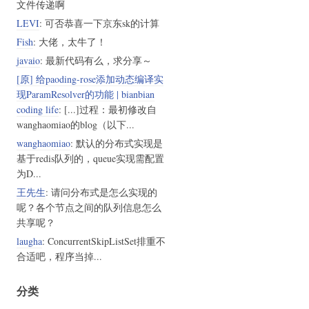
文件传递啊
LEVI
: 可否恭喜一下京东sk的计算
Fish
: 大佬，太牛了！
javaio
: 最新代码有么，求分享～
[原] 给paoding-rose添加动态编译实
现ParamResolver的功能 | bianbian
coding life
: [...]过程：最初修改自
wanghaomiao的blog（以下...
wanghaomiao
: 默认的分布式实现是
基于redis队列的，queue实现需配置
为D...
王先生
: 请问分布式是怎么实现的
呢？各个节点之间的队列信息怎么
共享呢？
laugha
: ConcurrentSkipListSet排重不
合适吧，程序当掉...
分类