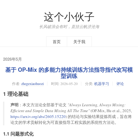
这个小伙子
长风破浪会有时，直挂云帆济沧海
首页
关于我
2026年5月
基于 OP-Mix 的多能力持续训练方法指导指代改写模
型训练
作者:
zhegexiaohuozi
时间:
2026-05-20
分类:
机器学习
评论
1 理论基础
声明
：本文方法论全部基于论文
"Always Learning, Always Mixing:
Efficient and Simple Data Mixing All The Time"
(OP-Mix, Hu et al., 2025,
https://arxiv.org/abs/2605.15220
) 的结论与实验结果提炼而成，旨在将
论文的学术贡献转化为可直接指导工程实践的系统性方法论。
1.1 问题形式化