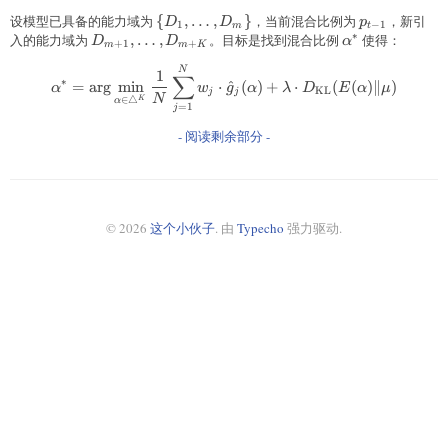
设模型已具备的能力域为
\{D_1,
{
,
…
,
}
，当前混合比例为
p_{t-
，新引
D
D
p
1
−
1
m
t
∗
\dots,
1}
入的能力域为
D_{m+1},
,
…
,
。目标是找到混合比例
\alpha^*
使得：
D
D
α
+
1
+
m
m
K
D_m\}
\dots,
\alpha^* = \arg\min_{\alpha \
N
D_{m+K}
1
∑
∗
=
a
r
g
m
i
n
⋅
^
(
)
+
⋅
(
(
)
∥
)
α
w
g
α
λ
D
E
α
μ
KL
j
j
N
∈
△
K
α
=
1
j
- 阅读剩余部分 -
© 2026
这个小伙子
. 由
Typecho
强力驱动.