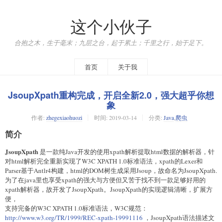
这个小伙子
合抱之木，生于毫末；九层之台，起于累土；千里之行，始于足下。
首页
关于我
JsoupXpath重构完成，开启全新2.0，强大超乎你想
象
作者:
zhegexiaohuozi
时间:
2019-03-14
分类:
Java
,
爬虫
简介
JsoupXpath
是一款纯Java开发的使用xpath解析提取html数据的解析器，针
对html解析完全重新实现了W3C XPATH 1.0标准语法，xpath的Lexer和
Parser基于Antlr4构建，html的DOM树生成采用Jsoup，故命名为JsoupXpath.
为了在java里也享受xpath的强大与方便但又苦于找不到一款足够好用的
xpath解析器，故开发了JsoupXpath。JsoupXpath的实现逻辑清晰，扩展方
便，
支持完备的W3C XPATH 1.0标准语法，W3C规范：
http://www.w3.org/TR/1999/REC-xpath-19991116
，JsoupXpath语法描述文