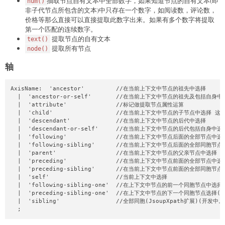
抽取节点自有文本中全部数字，如果知道节点的自有文本(即
num()
非子代节点所包含的文本)中只存在一个数字，如阅读数，评论数，
价格等那么直接可以直接提取此数字出来。如果有多个数字将提取
第一个匹配的连续数字。
提取节点的自有文本
text()
提取所有节点
node()
轴
AxisName:  'ancestor'         //在当前上下文中节点的祖先中选择

  |  'ancestor-or-self'       //在当前上下文中节点的祖先及包括自身中
  |  'attribute'              //标记做提取节点属性运算

  |  'child'                  //在当前上下文中节点的子节点中选择 这是x
  |  'descendant'             //在当前上下文中节点的后代中选择

  |  'descendant-or-self'     //在当前上下文中节点的后代包括自身中选择
  |  'following'              //在当前上下文中节点后面的全部节点中选择
  |  'following-sibling'      //在当前上下文中节点后面的全部同胞节点
  |  'parent'                 //在当前上下文中节点的父亲节点中选择

  |  'preceding'              //在当前上下文中节点前面的全部节点中选择
  |  'preceding-sibling'      //在当前上下文中节点前面的全部同胞节点
  |  'self'                   //当前上下文中选择

  |  'following-sibling-one'  //在上下文中节点的前一个同胞节点中选择（
  |  'preceding-sibling-one'  //在上下文中节点的下一个同胞节点选择(Js
  |  'sibling'                //全部同胞(JsoupXpath扩展)(开发中。
  ;