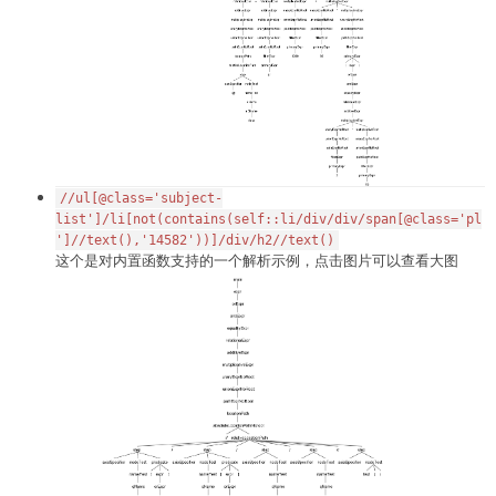
//ul[@class='subject-
list']/li[not(contains(self::li/div/div/span[@class='pl
']//text(),'14582'))]/div/h2//text()
这个是对内置函数支持的一个解析示例，点击图片可以查看大图