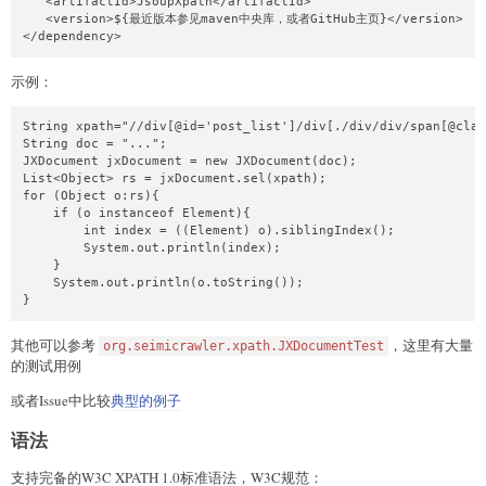
   <artifactId>JsoupXpath</artifactId>

   <version>${最近版本参见maven中央库，或者GitHub主页}</version>

</dependency>
示例：
String xpath="//div[@id='post_list']/div[./div/div/span[@clas
String doc = "...";

JXDocument jxDocument = new JXDocument(doc);

List<Object> rs = jxDocument.sel(xpath);

for (Object o:rs){

    if (o instanceof Element){

        int index = ((Element) o).siblingIndex();

        System.out.println(index);

    }

    System.out.println(o.toString());

}
其他可以参考
，这里有大量
org.seimicrawler.xpath.JXDocumentTest
的测试用例
或者Issue中比较
典型的例子
语法
支持完备的W3C XPATH 1.0标准语法，W3C规范：