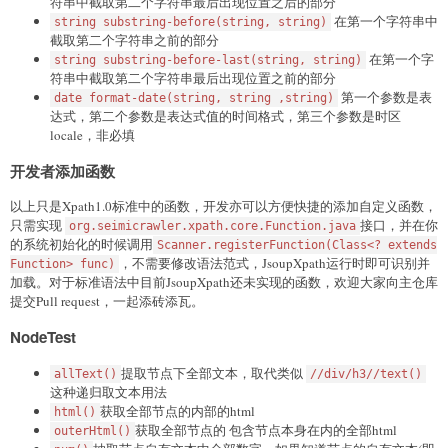
符串中截取第二个字符串最后出现位置之后的部分
在第一个字符串中
string substring-before(string, string)
截取第二个字符串之前的部分
在第一个字
string substring-before-last(string, string)
符串中截取第二个字符串最后出现位置之前的部分
第一个参数是表
date format-date(string, string ,string)
达式，第二个参数是表达式值的时间格式，第三个参数是时区
locale，非必填
开发者添加函数
以上只是Xpath1.0标准中的函数，开发亦可以方便快捷的添加自定义函数，
只需实现
接口，并在你
org.seimicrawler.xpath.core.Function.java
的系统初始化的时候调用
Scanner.registerFunction(Class<? extends
，不需要修改语法范式，JsoupXpath运行时即可识别并
Function> func)
加载。对于标准语法中目前JsoupXpath还未实现的函数，欢迎大家向主仓库
提交Pull request，一起添砖添瓦。
NodeTest
提取节点下全部文本，取代类似
allText()
//div/h3//text()
这种递归取文本用法
获取全部节点的内部的html
html()
获取全部节点的 包含节点本身在内的全部html
outerHtml()