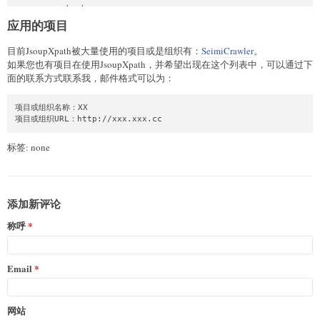
       :  '<=';

  GE

应用的项目
       :  '>=';

  START_WITH

目前JsoupXpath被大量使用的项目或是组织有：
SeimiCrawler
。
       :  '^=';  // `a^=b` 字符串a以字符串b开头 a startwith b  （
如果您也有项目在使用JsoupXpath，并希望出现在这个列表中，可以通过下
  END_WITH

面的联系方式联系我，邮件格式可以为：
       :  '$=';  // `a*=b` a包含b, a contains b   （JsoupXpat
  CONTAIN_WITH

       :  '*=';  // a包含b, a contains b  （JsoupXpath扩展）

项目或组织名称：XX

  REGEXP_WITH

项目或组织URL：http://xxx.xxx.cc
       :  '~=';  // a的内容符合 正则表达式b   （JsoupXpath扩展）

  REGEXP_NOT_WITH

标签: none
       :  '!~';  //a的内容不符合 正则表达式b   （JsoupXpath扩展）
添加新评论
称呼
Email
网站