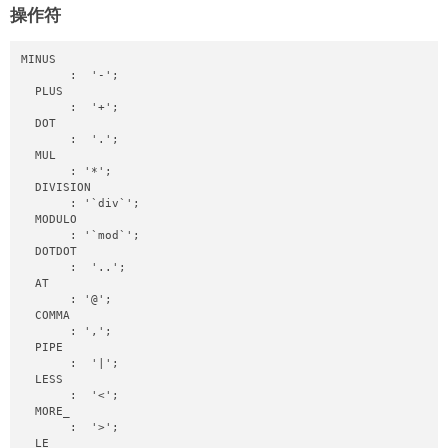
操作符
MINUS

       :  '-';

  PLUS

       :  '+';

  DOT

       :  '.';

  MUL

       : '*';

  DIVISION

       : '`div`';

  MODULO

       : '`mod`';

  DOTDOT

       :  '..';

  AT

       : '@';

  COMMA

       : ',';

  PIPE

       :  '|';

  LESS

       :  '<';

  MORE_

       :  '>';

  LE
