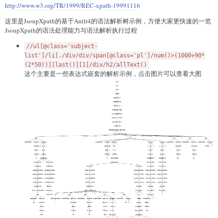
http://www.w3.org/TR/1999/REC-xpath-19991116
这里是JsoupXpath的基于Antlr4的语法解析树示例，方便大家更快速的一览
JsoupXpath的语法处理能力与语法解析执行过程
//ul[@class='subject-
list']/li[./div/div/span[@class='pl']/num()>(1000+90*
(2*50))][last()][1]/div/h2/allText()
这个主要是一些表达式嵌套的解析示例，点击图片可以查看大图