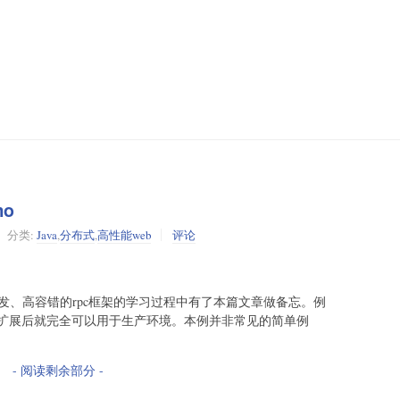
mo
分类:
Java
,
分布式
,
高性能web
评论
高并发、高容错的rpc框架的学习过程中有了本篇文章做备忘。例
扩展后就完全可以用于生产环境。本例并非常见的简单例
- 阅读剩余部分 -