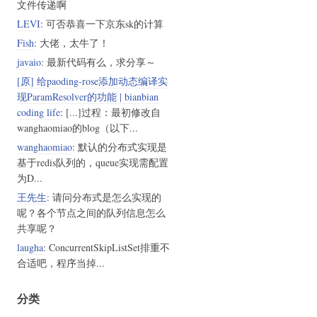
文件传递啊
LEVI
: 可否恭喜一下京东sk的计算
Fish
: 大佬，太牛了！
javaio
: 最新代码有么，求分享～
[原] 给paoding-rose添加动态编译实
现ParamResolver的功能 | bianbian
coding life
: [...]过程：最初修改自
wanghaomiao的blog（以下...
wanghaomiao
: 默认的分布式实现是
基于redis队列的，queue实现需配置
为D...
王先生
: 请问分布式是怎么实现的
呢？各个节点之间的队列信息怎么
共享呢？
laugha
: ConcurrentSkipListSet排重不
合适吧，程序当掉...
分类