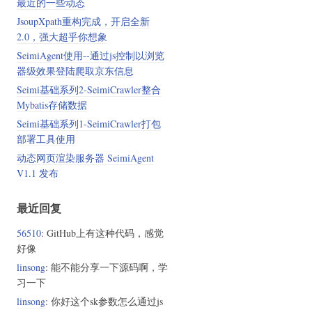
最近的一些动态
JsoupXpath重构完成，开启全新
2.0，强大超乎你想象
SeimiAgent使用--通过js控制以浏览
器级效果登陆爬取京东信息
Seimi基础系列2-SeimiCrawler整合
Mybatis存储数据
Seimi基础系列1-SeimiCrawler打包
部署工具使用
动态网页渲染服务器 SeimiAgent
V1.1 发布
最近回复
56510
: GitHub上有这种代码，感觉
好像
linsong
: 能不能分享一下源码啊，学
习一下
linsong
: 你好这个sk参数怎么通过js