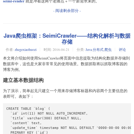
seimi-render
就是冲着这两个老痛点 + 一个新需求来的。
- 阅读剩余部分 -
Java爬虫框架：SeimiCrawler——结构化解析与数据
存储
作者:
zhegexiaohuozi
时间:
2016-04-21
分类:
Java
,
分布式
,
爬虫
评论
本文将介绍如何使用SeimiCrawler将页面中信息提取为结构化数据并存储到
数据库中，这也是大家非常常见的使用场景。数据抓取将以抓取博客园的
博客为例。
建立基本数据结构
为了演示，简单起见只建立一个用来存储博客标题和内容两个主要信息的
表即可。表如下：
CREATE TABLE `blog` (

  `id` int(11) NOT NULL AUTO_INCREMENT,

  `title` varchar(300) DEFAULT NULL,

  `content` text,

  `update_time` timestamp NOT NULL DEFAULT '0000-00-00 00:00:
  PRIMARY KEY (`id`)
