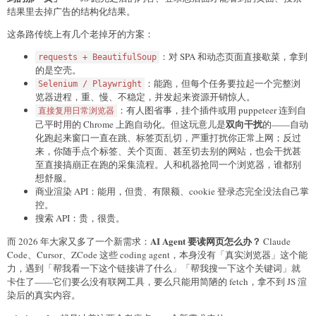
结果里去掉广告的结构化结果。
这条路传统上有几个老掉牙的方案：
：对 SPA 和动态页面直接歇菜，拿到
requests + BeautifulSoup
的是空壳。
：能跑，但每个任务要拉起一个完整浏
Selenium / Playwright
览器进程，重、慢、不稳定，并发起来资源开销惊人。
：有人图省事，挂个插件或用 puppeteer 连到自
直接复用日常浏览器
双向干扰
己平时用的 Chrome 上跑自动化。但这玩意儿是
的——自动
化跑起来窗口一直在跳、标签页乱切，严重打扰你正常上网；反过
来，你随手点个标签、关个页面、甚至切去别的网站，也会干扰甚
至直接搞崩正在跑的采集流程。人和机器抢同一个浏览器，谁都别
想舒服。
商业渲染 API：能用，但贵、有限额、cookie 登录态完全没法自己掌
控。
搜索 API：贵，很贵。
AI Agent 要读网页怎么办？
而 2026 年大家又多了一个新需求：
Claude
Code、Cursor、ZCode 这些 coding agent，本身没有「真实浏览器」这个能
力，遇到「帮我看一下这个链接讲了什么」「帮我搜一下这个关键词」就
卡住了——它们要么没有联网工具，要么只能用简陋的 fetch，拿不到 JS 渲
染后的真实内容。