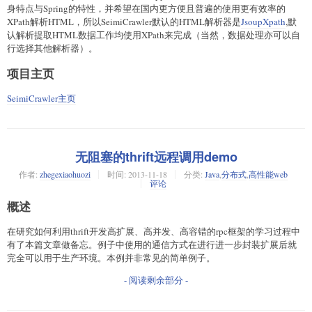
身特点与Spring的特性，并希望在国内更方便且普遍的使用更有效率的
XPath解析HTML，所以SeimiCrawler默认的HTML解析器是
JsoupXpath
,默
认解析提取HTML数据工作均使用XPath来完成（当然，数据处理亦可以自
行选择其他解析器）。
项目主页
SeimiCrawler主页
无阻塞的thrift远程调用demo
作者:
zhegexiaohuozi
时间:
2013-11-18
分类:
Java
,
分布式
,
高性能web
评论
概述
在研究如何利用thrift开发高扩展、高并发、高容错的rpc框架的学习过程中
有了本篇文章做备忘。例子中使用的通信方式在进行进一步封装扩展后就
完全可以用于生产环境。本例并非常见的简单例子。
- 阅读剩余部分 -