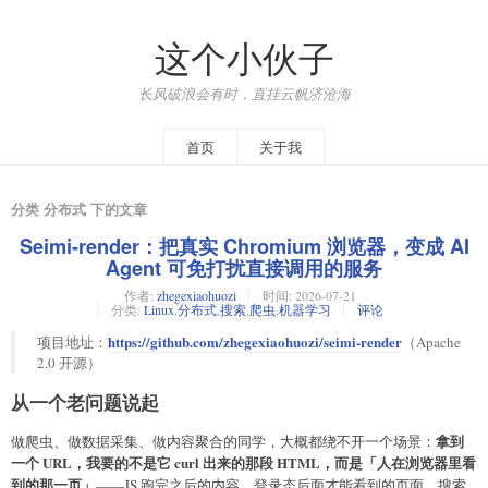
这个小伙子
长风破浪会有时，直挂云帆济沧海
首页
关于我
分类 分布式 下的文章
Seimi-render：把真实 Chromium 浏览器，变成 AI
Agent 可免打扰直接调用的服务
作者:
zhegexiaohuozi
时间:
2026-07-21
分类:
Linux
,
分布式
,
搜索
,
爬虫
,
机器学习
评论
https://github.com/zhegexiaohuozi/seimi-render
项目地址：
（Apache
2.0 开源）
从一个老问题说起
拿到
做爬虫、做数据采集、做内容聚合的同学，大概都绕不开一个场景：
一个 URL，我要的不是它 curl 出来的那段 HTML，而是「人在浏览器里看
到的那一页」
——JS 跑完之后的内容、登录态后面才能看到的页面、搜索