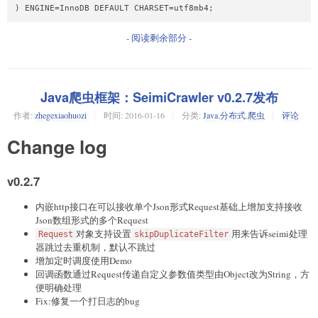
) ENGINE=InnoDB DEFAULT CHARSET=utf8mb4;
- 阅读剩余部分 -
Java爬虫框架：SeimiCrawler v0.2.7发布
作者:
zhegexiaohuozi
时间:
2016-01-16
分类:
Java
,
分布式
,
爬虫
评论
Change log
v0.2.7
内嵌http接口在可以接收单个Json形式Request基础上增加支持接收
Json数组形式的多个Request
对象支持设置
用来告诉seimi处理
Request
skipDuplicateFilter
器跳过去重机制，默认不跳过
增加定时调度使用Demo
回调函数通过Request传递自定义参数值类型由Object改为String，方
便明确处理
Fix:修复一个打日志的bug