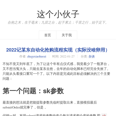
这个小伙子
合抱之木，生于毫末；九层之台，起于累土；千里之行，始于足下。
首页
关于我
2022记某东自动化抢购流程实现（实际没啥卵用）
作者:
zhegexiaohuozi
时间:
2022-01-27
分类:
杂谈
不知不觉又到年底了，为了让这个年有点仪式感，我觉着少了一瓶茅台，
又不想当冤大头，只能去某东去抢，去年的自动化脚本已经完全失效了。
只能从头看接口重写一个了。以下内容是完成此目标必须解决的三个主要
问题：
第一个问题：sk参数
最直接的想法就是把能提取参数先临时提取出来，直接模拟最后
submitOrder就完事了，但是，
仔细一对，发现submit请求的参数中有个每次请求都会变的参数,即
，
sk