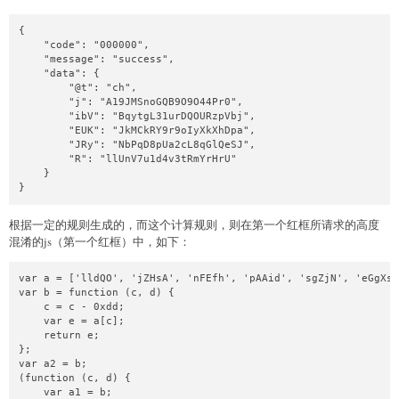
{

    "code": "000000",

    "message": "success",

    "data": {

        "@t": "ch",

        "j": "A19JMSnoGQB9O9O44Pr0",

        "ibV": "BqytgL31urDQOURzpVbj",

        "EUK": "JkMCkRY9r9oIyXkXhDpa",

        "JRy": "NbPqD8pUa2cL8qGlQeSJ",

        "R": "llUnV7u1d4v3tRmYrHrU"

    }

}
根据一定的规则生成的，而这个计算规则，则在第一个红框所请求的高度
混淆的js（第一个红框）中，如下：
var a = ['lldQO', 'jZHsA', 'nFEfh', 'pAAid', 'sgZjN', 'eGgXs', 'text', 'EqSUN', 'JAdKU', 'substring', 'GJcnm', 'sXGWH', 'kFGPV', 'NJpfY', 'eOf', 'EjQeB', 'f