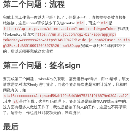
第二个问题：流程
完成上面工作我一度以为已经可以了，但是还不行，直接提交会被直接拒
绝连接，这是submit请求缺少了关键cookie
，而这个
是
mid
mid
获取跳
https://api.m.jd.com/client.action?functionId=genToken
转tokenKey后请求
https://un.m.jd.com/cgi-bin/app/appjmp?
tokenKey=xxxxxxx&to=https%3A%2F%2Fdivide.jd.com%2Fuser_routin
完成一系列302跳转时种下
g%3FskuId%3D100012043978%26from%3Dapp
的，所以必须要完成这套流程
第三个问题：签名sign
要完成第二个问题，tokenKey的获取，需要进行api请求，而api请求，每次
请求需要对请求body进行签名，而这个签名每次也是实时计算的，且和时
间戳有关，如
st=16xxxxxxxxxx&sign=cd59ab129b6d43b975318f9f6879e030&sv=121
,其中
是时间戳，这里打码处理下。签名算法是隐藏在APP端so库中的。
st
这方面有很多人做过工作了，我也是借鉴了前人的工作，这里也不再啰嗦
了。这部分工作也是只能花功夫的，没啥捷径。
最后